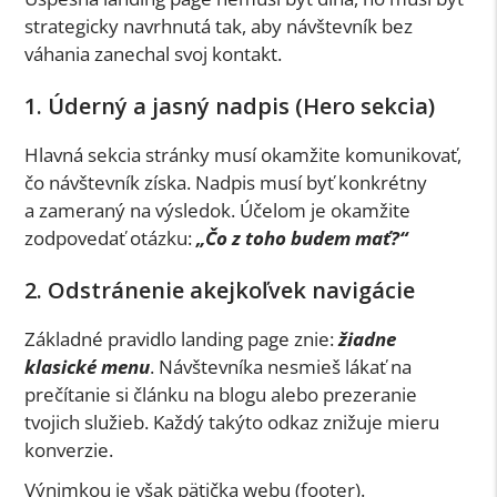
strategicky navrhnutá tak, aby návštevník bez
váhania zanechal svoj kontakt.
1. Úderný a jasný nadpis (Hero sekcia)
Hlavná sekcia stránky musí okamžite komunikovať,
čo návštevník získa. Nadpis musí byť konkrétny
a zameraný na výsledok. Účelom je okamžite
zodpovedať otázku:
„Čo z toho budem mať?“
2. Odstránenie akejkoľvek navigácie
Základné pravidlo landing page znie:
žiadne
klasické menu
. Návštevníka nesmieš lákať na
prečítanie si článku na blogu alebo prezeranie
tvojich služieb. Každý takýto odkaz znižuje mieru
konverzie.
Výnimkou je však pätička webu (footer).