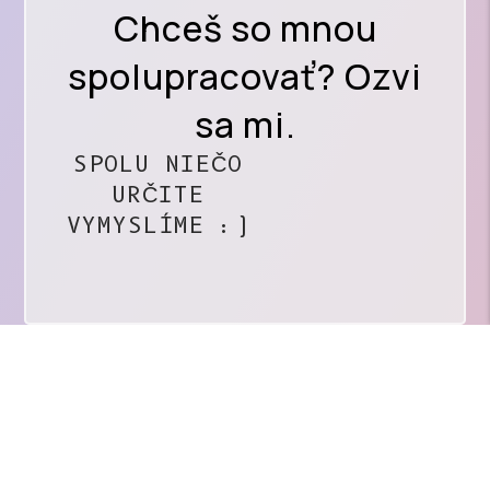
Chceš so mnou
spolupracovať? Ozvi
sa mi.
SPOLU NIEČO
URČITE
VYMYSLÍME :)
I
L
Lucia
n
i
Kovárová
s
n
IČO: 56142102
web