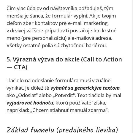
Čím viac údajov od návštevníka požaduješ, tým
menšia je šanca, že formulár vyplní. Ak je tvojim
cieľom zber kontaktov pre e‑mail marketing,
v drvivej väčšine prípadov ti postačuje len krstné
meno (pre personalizáciu) a e‑mailová adresa.
Všetky ostatné polia sú zbytočnou bariérou.
5. Výrazná výzva do akcie (Call to Action
— CTA)
Tlačidlo na odoslanie formulára musí vizuálne
vynikať. Je dôležité
vyhnúť sa generickým textom
ako „Odoslať“ alebo „Potvrdiť“. Text tlačidla by mal
vyjadrovať hodnotu
, ktorú používateľ získa,
napríklad: „Chcem stiahnuť manuál zdarma“.
Základ funnelu (predajného lievika)