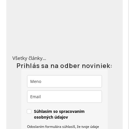
Landing page vs. Sales page: 1. časť
Aký je medzi nimi rozdiel a čo musí obsahovať
pristávacia stránka (landing page)?
PREČÍTAŤ...
Všetky články...
Prihlás sa na odber noviniek:
Súhlasím so spracovaním
osobných údajov
Odoslaním formulára súhlasíš, že tvoje údaje