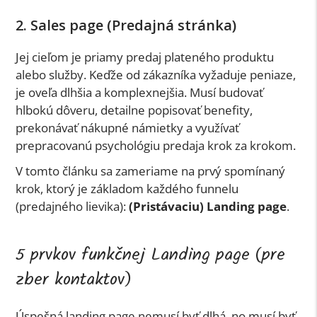
2. Sales page (Predajná stránka)
Jej cieľom je priamy predaj plateného produktu
alebo služby. Keďže od zákazníka vyžaduje peniaze,
je oveľa dlhšia a komplexnejšia. Musí budovať
hlbokú dôveru, detailne popisovať benefity,
prekonávať nákupné námietky a využívať
prepracovanú psychológiu predaja krok za krokom.
V tomto článku sa zameriame na prvý spomínaný
krok, ktorý je základom každého funnelu
(predajného lievika):
(Pristávaciu) Landing page
.
5 prvkov funkčnej Landing page (pre
zber kontaktov)
Úspešná landing page nemusí byť dlhá, no musí byť