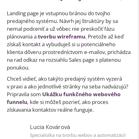
Landing page je vstupnou bránou do tvojho
predajného systému. Návrh jej štruktúry by sa
nemal podceniť a už vôbec nie preskočiť fázu
plánovania a
tvorbu wireframu
. Pretože až keď
získaš kontakt a vybuduješ si u potenciálneho
klienta dôveru prostredníctvom e‑mailov, prichádza
na rad odkaz na rozsiahlu Sales page s platenou
ponukou.
Chceš vidieť, ako takýto predajný systém vyzerá
v praxi a ako jednotlivé stránky na seba nadväzujú?
Pripravila som
Ukážku funkčného webového
funnelu
, kde si môžeš pozrieť, ako proces
získavania kontaktov reálne funguje.
Lucia Kovárová
špecialistka na tvorbu webov a automatizácií