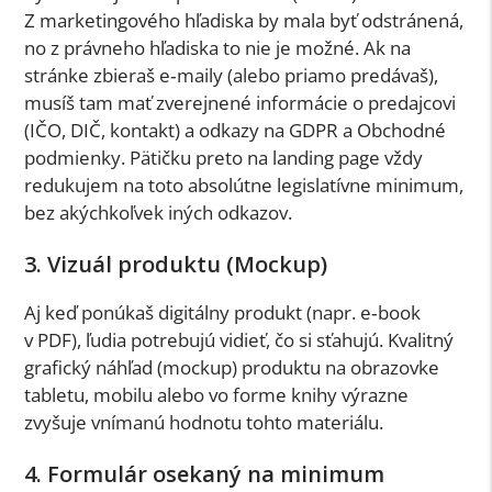
Z marketingového hľadiska by mala byť odstránená,
no z právneho hľadiska to nie je možné. Ak na
stránke zbieraš e‑maily (alebo priamo predávaš),
musíš tam mať zverejnené informácie o predajcovi
(IČO, DIČ, kontakt) a odkazy na GDPR a Obchodné
podmienky. Pätičku preto na landing page vždy
redukujem na toto absolútne legislatívne minimum,
bez akýchkoľvek iných odkazov.
3. Vizuál produktu (Mockup)
Aj keď ponúkaš digitálny produkt (napr. e‑book
v PDF), ľudia potrebujú vidieť, čo si sťahujú. Kvalitný
grafický náhľad (mockup) produktu na obrazovke
tabletu, mobilu alebo vo forme knihy výrazne
zvyšuje vnímanú hodnotu tohto materiálu.
4. Formulár osekaný na minimum