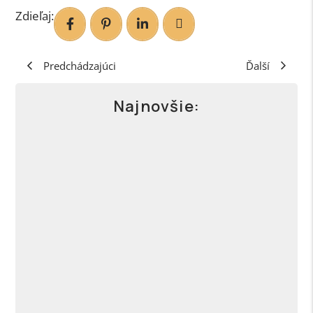
Zdieľaj:
Predchádzajúci
Ďalší
Najnovšie:
Digitálny produkt: Jediná cesta, ako
v roku 2026 nevyhorieť z práce 1:1
Keď začneš tvoriť digitálne produkty, prestane
byť tvoj príjem limitovaný tým, koľko reálne
stihneš odpracovať.
PREČÍTAŤ...